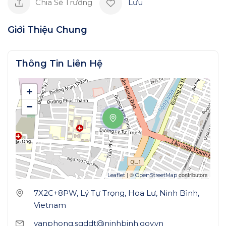
Chia Sẻ Trường
Lưu
Giới Thiệu Chung
Thông Tin Liên Hệ
+
−
| ©
contributors
Leaflet
OpenStreetMap
7X2C+8PW, Lý Tự Trọng, Hoa Lư, Ninh Bình,
Vietnam
vanphong.sgddt@ninhbinh.gov.vn