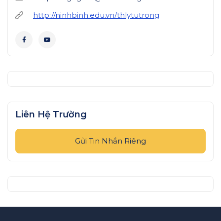
http://ninhbinh.edu.vn/thlytutrong
Liên Hệ Trường
Gửi Tin Nhắn Riêng