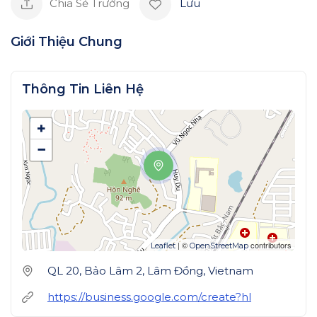
Chia Sẻ Trường
Lưu
Giới Thiệu Chung
Thông Tin Liên Hệ
+
−
| ©
contributors
Leaflet
OpenStreetMap
QL 20, Bảo Lâm 2, Lâm Đồng, Vietnam
https://business.google.com/create?hl