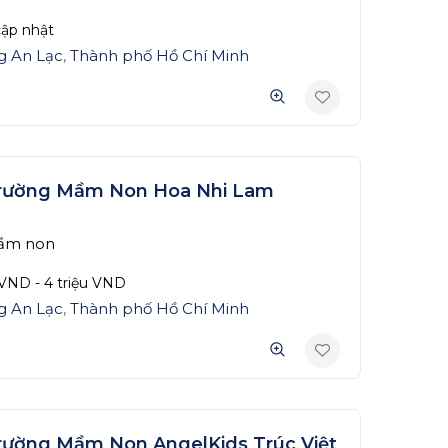
ập nhật
g An Lạc
,
Thành phố Hồ Chí Minh
rường Mầm Non Hoa Nhi Lam
ầm non
VND
-
4 triệu
VND
g An Lạc
,
Thành phố Hồ Chí Minh
rường Mầm Non AngelKids Trúc Việt