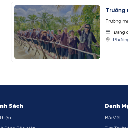
Trường
Trường m
Đang c
Phườn
ính Sách
Danh M
 Thiệu
Bài Viết