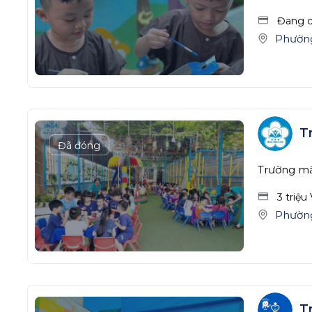
Đang c
Phườn
T
Đã đóng
Trường m
3 triệu
Phườn
T