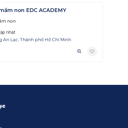
 mầm non EDC ACADEMY
ầm non
ập nhật
g An Lạc
,
Thành phố Hồ Chí Minh
ục