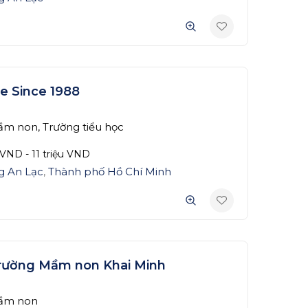
e Since 1988
m non, Trường tiểu học
VND
-
11 triệu
VND
g An Lạc
,
Thành phố Hồ Chí Minh
rường Mầm non Khai Minh
ầm non