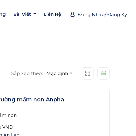
ờng
Bài Viết
Liên Hệ
Đăng Nhập/ Đăng Ký
Sắp xếp theo:
Mặc định
rường mầm non Anpha
ầm non
ệu
VND
g An Lạc