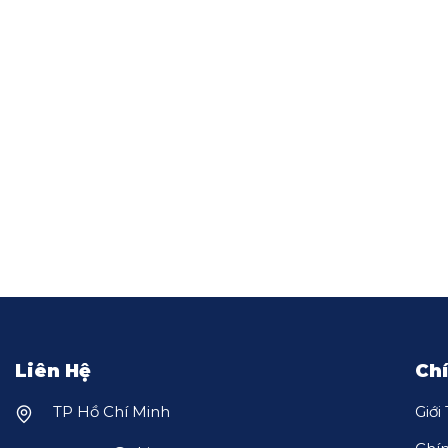
Liên Hệ
Ch
TP Hồ Chí Minh
Giới