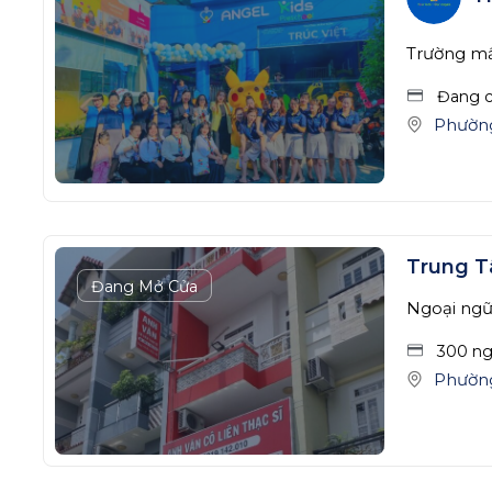
Trường m
Đang c
Phườn
Trung T
Đang Mở Cửa
Ngoại ng
300 n
Phườn