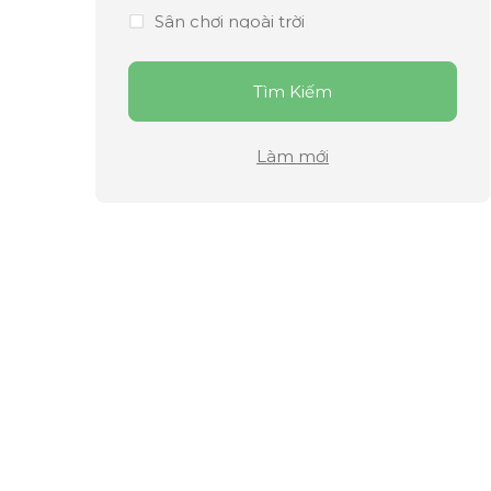
Sân chơi ngoài trời
Thư viện
Tìm Kiếm
Trông thứ Bảy
Làm mới