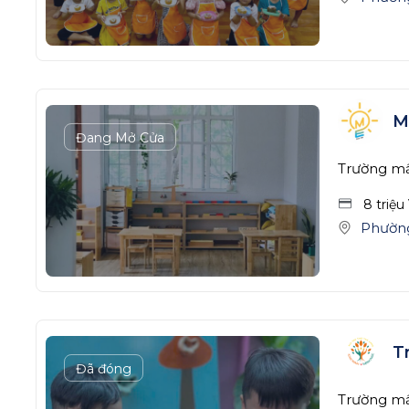
M
Đang Mở Cửa
Trường mầ
8 triệu
Phườn
T
Đã đóng
Trường m