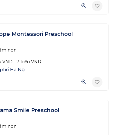
ope Montessori Preschool
ầm non
ệu
VND
-
7 triệu
VND
phố Hà Nội
ama Smile Preschool
ầm non