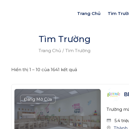
Trang Chủ
Tìm Trư
Tìm Trường
Trang Chủ
Tìm Trường
Hiển thị
1
–
10
của 1641 kết quả
B
Đang Mở Cửa
Trường m
5.4 tri
Thành 