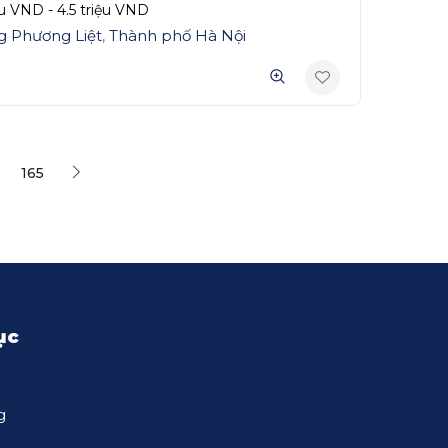
ệu
VND
-
4.5 triệu
VND
 Phương Liệt
,
Thành phố Hà Nội
165
ục
g