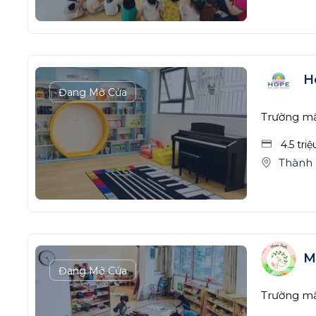
H
Đang Mở Cửa
Trường m
4.5 tri
Thành 
M
Đang Mở Cửa
Trường m