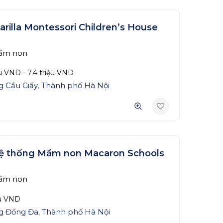
arilla Montessori Children’s House
ầm non
ệu
VND
-
7.4 triệu
VND
 Cầu Giấy
,
Thành phố Hà Nội
ệ thống Mầm non Macaron Schools
ầm non
ệu
VND
g Đống Đa
,
Thành phố Hà Nội