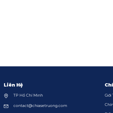
Liên Hệ
Ch
TP Hồ Chí Minh
Giới
Chí
contact@chiasetruong.com