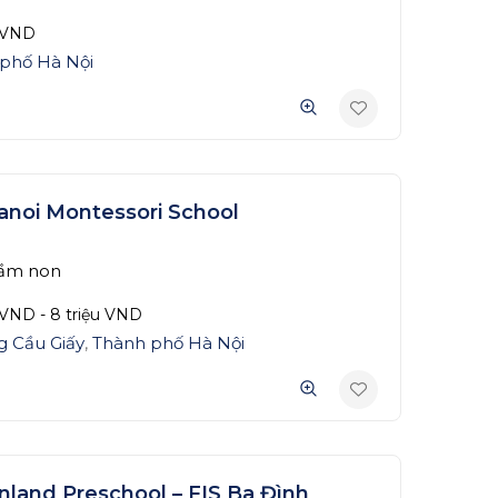
VND
phố Hà Nội
anoi Montessori School
ầm non
VND
-
8 triệu
VND
 Cầu Giấy
,
Thành phố Hà Nội
inland Preschool – FIS Ba Đình