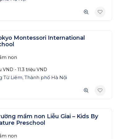
okyo Montessori International
chool
ầm non
ệu
VND
-
11.3 triệu
VND
g Từ Liêm
,
Thành phố Hà Nội
rường mầm non Liễu Giai – Kids By
ature Preschool
ầm non