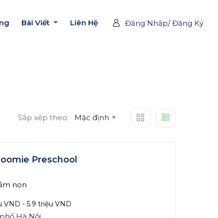
ờng
Bài Viết
Liên Hệ
Đăng Nhập/ Đăng Ký
Sắp xếp theo:
Mặc định
loomie Preschool
ầm non
ệu
VND
-
5.9 triệu
VND
phố Hà Nội