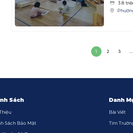
3.8 tri
Phường
1
2
3
…
ính Sách
Danh M
 Thiệu
Bài Viết
nh Sách Bảo Mật
Tìm Trườn