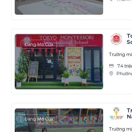
T
S
Đang Mở Cửa
Trường m
7.4 tri
Phườn
T
N
Đang Mở Cửa
Trường m