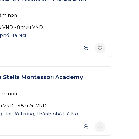
ầm non
ệu
VND
-
8 triệu
VND
phố Hà Nội
a Stella Montessori Academy
ầm non
ệu
VND
-
5.8 triệu
VND
 Hai Bà Trưng
,
Thành phố Hà Nội