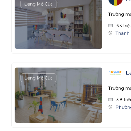
Đang Mở Cửa
Trường m
6.3 tri
Thành 
L
Đang Mở Cửa
Trường m
3.8 tri
Phường