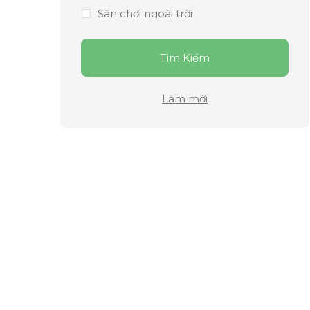
Sân chơi ngoài trời
Thư viện
Tìm Kiếm
Trông thứ Bảy
Làm mới