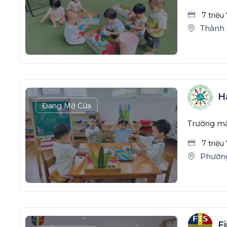
7 triệu
Thành 
H
Đang Mở Cửa
Trường m
7 triệu
Phường
F