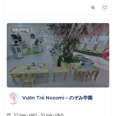
Đã đóng
Vườn Trẻ Nozomi – のぞみ学園
5.5 triệu
VND
-
10 triệu
VND