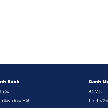
ính Sách
Danh M
 Thiệu
Bài Viết
nh Sách Bảo Mật
Tìm Trườn