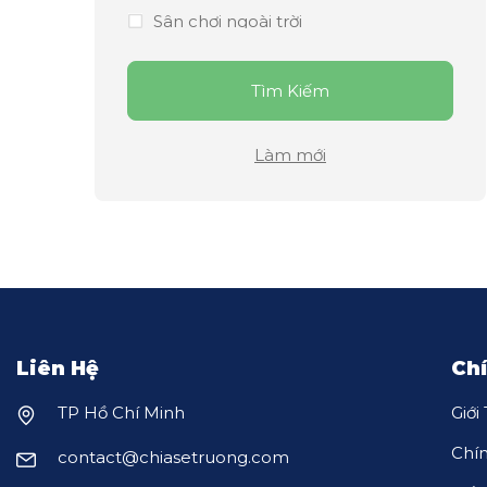
Sân chơi ngoài trời
Thư viện
Tìm Kiếm
Trông thứ Bảy
Làm mới
Liên Hệ
Ch
TP Hồ Chí Minh
Giới
Chí
contact@chiasetruong.com