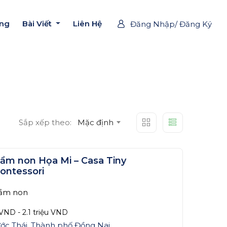
ờng
Bài Viết
Liên Hệ
Đăng Nhập/ Đăng Ký
Sắp xếp theo:
Mặc định
ầm non Họa Mi – Casa Tiny
ontessori
ầm non
VND
-
2.1 triệu
VND
ớc Thái
,
Thành phố Đồng Nai