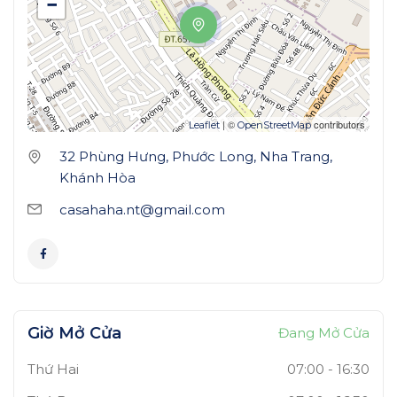
−
| ©
contributors
Leaflet
OpenStreetMap
32 Phùng Hưng, Phước Long, Nha Trang,
Khánh Hòa
casahaha.nt@gmail.com
Giờ Mở Cửa
Đang Mở Cửa
Thứ Hai
07:00
-
16:30