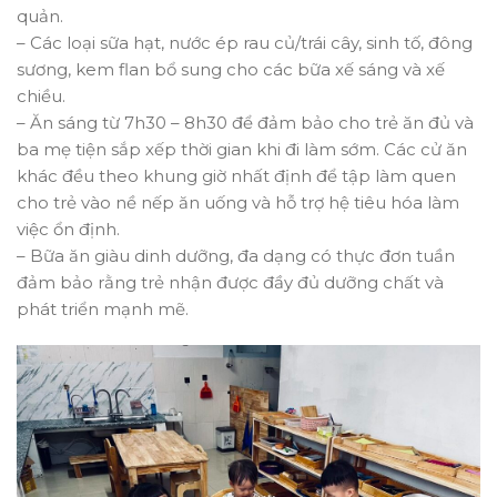
quản.
– Các loại sữa hạt, nước ép rau củ/trái cây, sinh tố, đông
sương, kem flan bổ sung cho các bữa xế sáng và xế
chiều.
– Ăn sáng từ 7h30 – 8h30 để đảm bảo cho trẻ ăn đủ và
ba mẹ tiện sắp xếp thời gian khi đi làm sớm. Các cử ăn
khác đều theo khung giờ nhất định để tập làm quen
cho trẻ vào nề nếp ăn uống và hỗ trợ hệ tiêu hóa làm
việc ổn định.
– Bữa ăn giàu dinh dưỡng, đa dạng có thực đơn tuần
đảm bảo rằng trẻ nhận được đầy đủ dưỡng chất và
phát triển mạnh mẽ.