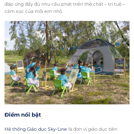
đáp ứng đầy đủ nhu cầu phát triển thể chất – trí tuệ –
cảm xúc của mỗi em nhỏ.
Điểm nổi bật
Hệ thống Giáo dục Sky-Line
là đơn vị giáo dục tiên