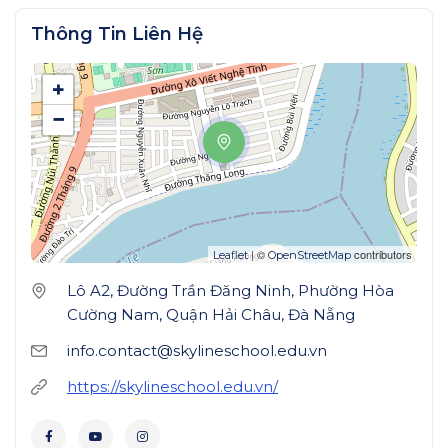
Thông Tin Liên Hệ
+
−
| ©
contributors
Leaflet
OpenStreetMap
Lô A2, Đường Trần Đăng Ninh, Phường Hòa
Cường Nam, Quận Hải Châu, Đà Nẵng
info.contact@skylineschool.edu.vn
https://skylineschool.edu.vn/