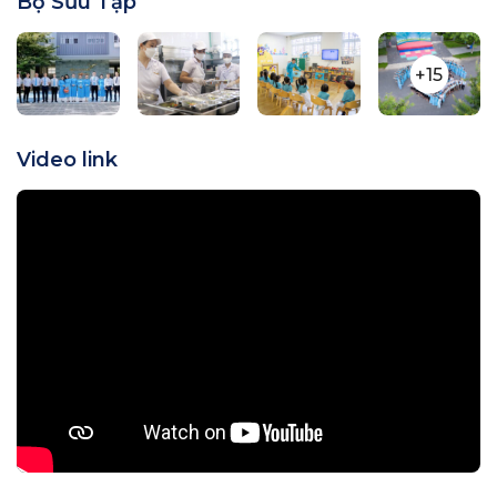
Bộ Sưu Tập
+15
Video link