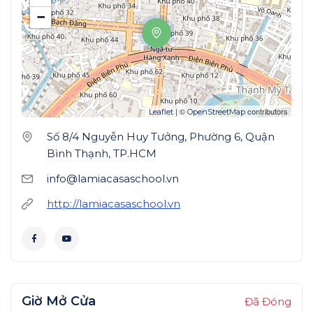
−
| ©
contributors
Leaflet
OpenStreetMap
Số 8/4 Nguyễn Huy Tưởng, Phường 6, Quận
Bình Thạnh, TP.HCM
info@lamiacasaschool.vn
http://lamiacasaschool.vn
Giờ Mở Cửa
Đã Đóng