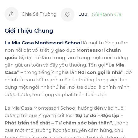
Chia Sẻ Trường
Lưu
Gửi Đánh Giá
Giới Thiệu Chung
La Mia Casa Montessori School
là một trường mầm
non nổi bật với triết lý giáo dục
Montessori chuẩn
quốc tế
, đặt trẻ làm trung tâm trong một môi trường
gần gũi, an toàn và đầy yêu thương. Tên gọi
“La Mia
Casa”
– trong tiếng Ý nghĩa là
“Nơi con gọi là nhà”
, đó
chính là cam kết mạnh mẽ của trường trong việc tạo
dựng một ngôi nhà thứ hai, nơi trẻ được là chính mình,
được tự do, tôn trọng và phát triển toàn diện.
La Mia Casa Montessori School hướng đến việc nuôi
dưỡng trẻ qua 4 giá trị cốt lõi:
“Sự tự do – Độc lập –
Phát triển thể chất – Tự chăm sóc bản thân”
, thông
qua một môi trường học tập truyền cảm hứng, chú
trọng đến cảm xúc và cá tính riêng biệt của từng trẻ.