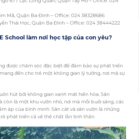
 ngõ 677 Lạc Long Quân, Quận Tây Hồ –
Office: 024
Kim Mã, Quận Ba Đình –
Office: 024 38328686
yễn Thái Học, Quận Ba Đình –
Office: 024 38444222
E School làm nơi học tập của con yêu?
ng được chăm sóc đặc biệt để đảm bảo sự phát triển
 mang đến cho trẻ một không gian lý tưởng, nơi mà sự
cuốn hút bởi không gian xanh mát hiền hòa. Sân
mà còn là một khu vườn nhỏ, nơi mà mỗi buổi sáng, các
m áp của bình minh. Sân cát và sân vườn là những
rẻ phát triển cả về thể chất lẫn tinh thần.