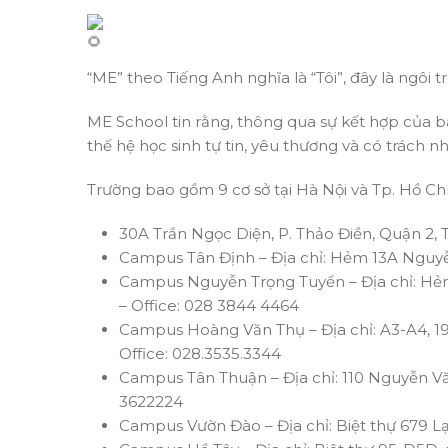
“ME” theo Tiếng Anh nghĩa là “Tôi”, đây là ngôi 
ME School tin rằng, thông qua sự kết hợp của b
thế hệ học sinh tự tin, yêu thương và có trách n
Trường bao gồm 9 cơ sở tại Hà Nội và Tp. Hồ Ch
30A Trần Ngọc Diện, P. Thảo Điền, Quận 2,
Campus Tân Định – Địa chỉ:
Hẻm 13A Nguyễ
Campus Nguyễn Trọng Tuyển – Địa chỉ:
Hẻm
–
Office: 028 3844 4464
Campus Hoàng Văn Thụ – Địa chỉ:
A3-A4, 1
Office: 028.3535.3344
Campus Tân Thuận – Địa chỉ:
110 Nguyễn Vă
3622224
Campus Vườn Đào – Địa chỉ: Biệt thự 679 