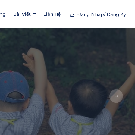
ờng
Bài Viết
Liên Hệ
Đăng Nhập/ Đăng Ký