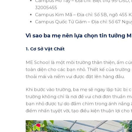
Campus Hồ Tây – Địa chỉ:
Biệt thự 95-D5D,
32005455
Campus Kim Mã – Địa chỉ:
Số 5B, ngõ 455 
Campus Quốc Tử Giám – Địa chỉ:
Số 67 Ngu
Vì sao ba mẹ nên lựa chọn tin tưởng M
1. Cơ Sở Vật Chất
ME School là một môi trường thân thiện, ấm cú
toàn diện cho các bạn nhỏ. Thiết kế của trường
thoải mái và niềm vui được đặt lên hàng đầu.
Khi bước vào trường, ba mẹ sẽ ngay lập tức bị 
trường không chỉ là nơi để vui chơi đơn thuần 
bạn nhỏ được tự do đắm chìm trong ánh nắng ấ
điểm nhấn tuyệt vời, tạo điều kiện thuận lợi cho t