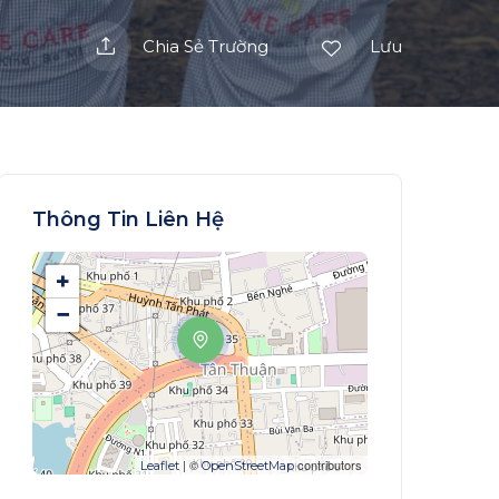
Chia Sẻ Trường
Lưu
Thông Tin Liên Hệ
+
−
| ©
contributors
Leaflet
OpenStreetMap