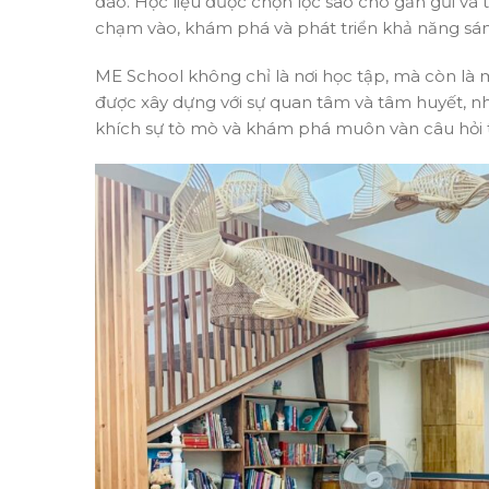
đáo. Học liệu được chọn lọc sao cho gần gũi và t
chạm vào, khám phá và phát triển khả năng sá
ME School không chỉ là nơi học tập, mà còn là m
được xây dựng với sự quan tâm và tâm huyết, n
khích sự tò mò và khám phá muôn vàn câu hỏi t