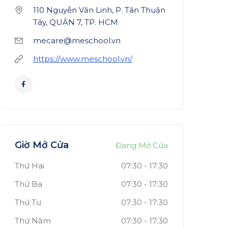
110 Nguyễn Văn Linh, P. Tân Thuận
Tây, QUẬN 7, TP. HCM
mecare@meschool.vn
https://www.meschool.vn/
Giờ Mở Cửa
Đang Mở Cửa
Thứ Hai
07:30
-
17:30
Thứ Ba
07:30
-
17:30
Thứ Tư
07:30
-
17:30
Thứ Năm
07:30
-
17:30