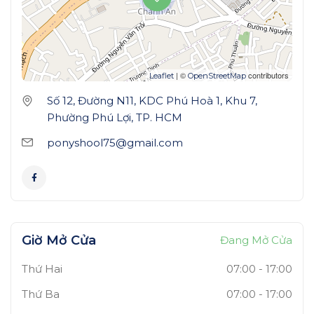
| ©
contributors
Leaflet
OpenStreetMap
Số 12, Đường N11, KDC Phú Hoà 1, Khu 7,
Phường Phú Lợi, TP. HCM
ponyshool75@gmail.com
Giờ Mở Cửa
Đang Mở Cửa
Thứ Hai
07:00
-
17:00
Thứ Ba
07:00
-
17:00