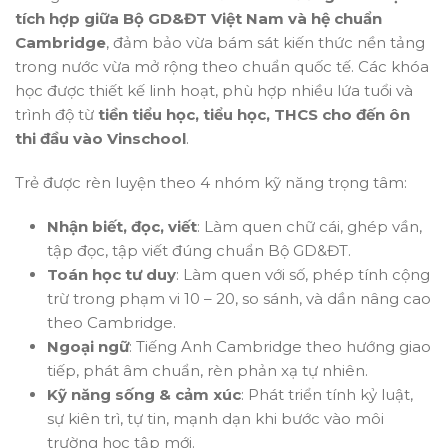
tích hợp giữa Bộ GD&ĐT Việt Nam và hệ chuẩn
Cambridge
, đảm bảo vừa bám sát kiến thức nền tảng
trong nước vừa mở rộng theo chuẩn quốc tế. Các khóa
học được thiết kế linh hoạt, phù hợp nhiều lứa tuổi và
trình độ từ
tiền tiểu học, tiểu học, THCS cho đến ôn
thi đầu vào Vinschool
.
Trẻ được rèn luyện theo 4 nhóm kỹ năng trọng tâm:
Nhận biết, đọc, viết
: Làm quen chữ cái, ghép vần,
tập đọc, tập viết đúng chuẩn Bộ GD&ĐT.
Toán học tư duy
: Làm quen với số, phép tính cộng
trừ trong phạm vi 10 – 20, so sánh, và dần nâng cao
theo Cambridge.
Ngoại ngữ
: Tiếng Anh Cambridge theo hướng giao
tiếp, phát âm chuẩn, rèn phản xạ tự nhiên.
Kỹ năng sống & cảm xúc
: Phát triển tính kỷ luật,
sự kiên trì, tự tin, mạnh dạn khi bước vào môi
trường học tập mới.