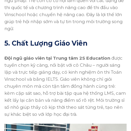
ngữ pháp. Trẻ còn có cơ hội làm quen với các dạng đề
thi quốc tế và chương trình nâng cao để thi đầu vào
Vinschool hoặc chuyển hệ nâng cao. Đây là lợi thế lớn
giúp trẻ hội nhập sớm và tự tin trong môi trường song
ngữ.
5. Chất Lượng Giáo Viên
Đội ngũ giáo viên tại Trung tâm 2S Education
được
tuyển chọn kỹ càng, nổi bật với cô Châu – người sáng
lập và trực tiếp giảng dạy, có kinh nghiệm ôn thi Toán
Vinschool và bằng IELTS. Giáo viên không chỉ giỏi
chuyên môn mà còn tận tâm đồng hành cùng trẻ:
kèm cặp sát sao, hỗ trợ bài tập qua hệ thống LMS, cam
kết lấy lại căn bản và nâng điểm số rõ rệt. Môi trường sĩ
số nhỏ giúp thầy cô kịp thời theo sát từng trẻ, tạo nên
sự khác biệt so với lớp học đại trà.