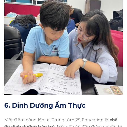
6.
Dinh Dưỡng Ẩm Thực
Một điểm cộng lớn tại Trung tâm 2S Education là
chế
độ dinh dưỡng bán trú
. Mỗi bữa ăn đều được chuẩn bị