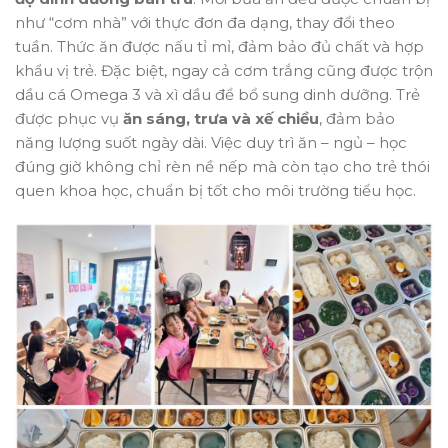
như “cơm nhà” với thực đơn đa dạng, thay đổi theo
tuần. Thức ăn được nấu tỉ mỉ, đảm bảo đủ chất và hợp
khẩu vị trẻ. Đặc biệt, ngay cả cơm trắng cũng được trộn
dầu cá Omega 3 và xì dầu để bổ sung dinh dưỡng. Trẻ
được phục vụ
ăn sáng, trưa và xế chiều
, đảm bảo
năng lượng suốt ngày dài. Việc duy trì ăn – ngủ – học
đúng giờ không chỉ rèn nề nếp mà còn tạo cho trẻ thói
quen khoa học, chuẩn bị tốt cho môi trường tiểu học.