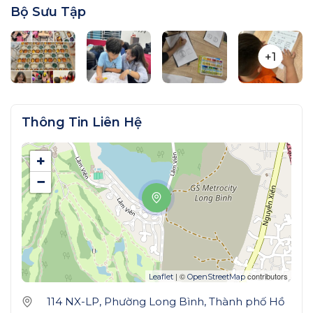
Bộ Sưu Tập
+1
Thông Tin Liên Hệ
+
−
| ©
contributors
Leaflet
OpenStreetMap
114 NX-LP, Phường Long Bình, Thành phố Hồ