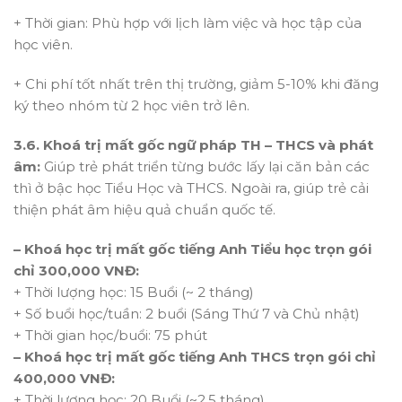
+ Thời gian: Phù hợp với lịch làm việc và học tập của
học viên.
+ Chi phí tốt nhất trên thị trường, giảm 5-10% khi đăng
ký theo nhóm từ 2 học viên trở lên.
3.6. Khoá trị mất gốc ngữ pháp TH – THCS và phát
âm:
Giúp trẻ phát triển từng bước lấy lại căn bản các
thì ở bậc học Tiểu Học và THCS. Ngoài ra, giúp trẻ cải
thiện phát âm hiệu quả chuẩn quốc tế.
– Khoá học trị mất gốc tiếng Anh Tiểu học trọn gói
chỉ 300,000 VNĐ:
+ Thời lượng học: 15 Buổi (~ 2 tháng)
+ Số buổi học/tuần: 2 buổi (Sáng Thứ 7 và Chủ nhật)
+ Thời gian học/buổi: 75 phút
– Khoá học trị mất gốc tiếng Anh THCS trọn gói chỉ
400,000 VNĐ:
+ Thời lượng học: 20 Buổi (~2,5 tháng)