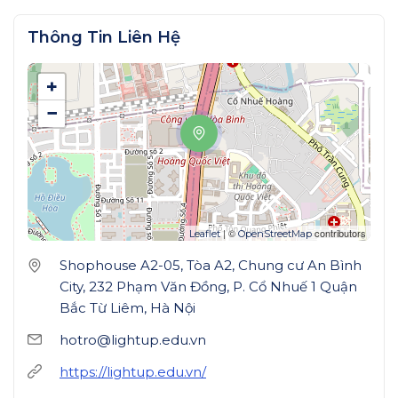
Thông Tin Liên Hệ
+
−
| ©
contributors
Leaflet
OpenStreetMap
Shophouse A2-05, Tòa A2, Chung cư An Bình
City, 232 Phạm Văn Đồng, P. Cổ Nhuế 1 Quận
Bắc Từ Liêm, Hà Nội
hotro@lightup.edu.vn
https://lightup.edu.vn/