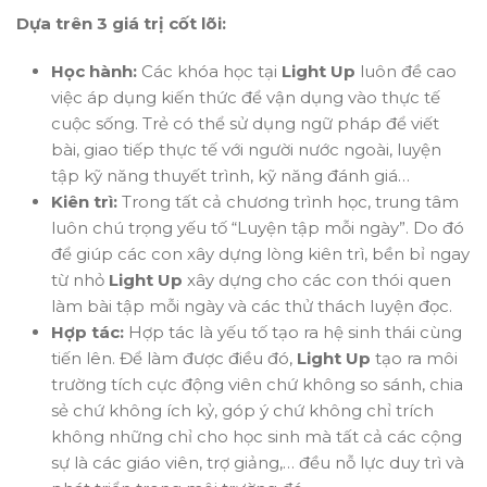
Dựa trên 3 giá trị cốt lõi:
Học hành:
Các khóa học tại
Light Up
luôn đề cao
việc áp dụng kiến thức để vận dụng vào thực tế
cuộc sống. Trẻ có thể sử dụng ngữ pháp để viết
bài, giao tiếp thực tế với người nước ngoài, luyện
tập kỹ năng thuyết trình, kỹ năng đánh giá…
Kiên trì:
Trong tất cả chương trình học, trung tâm
luôn chú trọng yếu tố “Luyện tập mỗi ngày”. Do đó
để giúp các con xây dựng lòng kiên trì, bền bỉ ngay
từ nhỏ
Light Up
xây dựng cho các con thói quen
làm bài tập mỗi ngày và các thử thách luyện đọc.
Hợp tác:
Hợp tác là yếu tố tạo ra hệ sinh thái cùng
tiến lên. Để làm được điều đó,
Light Up
tạo ra môi
trường tích cực động viên chứ không so sánh, chia
sẻ chứ không ích kỷ, góp ý chứ không chỉ trích
không những chỉ cho học sinh mà tất cả các cộng
sự là các giáo viên, trợ giảng,… đều nỗ lực duy trì và