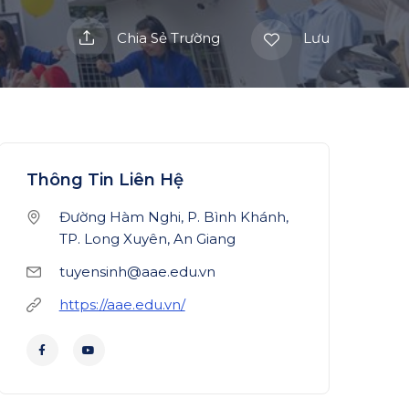
Chia Sẻ Trường
Lưu
Thông Tin Liên Hệ
Đường Hàm Nghi, P. Bình Khánh,
TP. Long Xuyên, An Giang
tuyensinh@aae.edu.vn
https://aae.edu.vn/