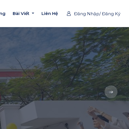
ờng
Bài Viết
Liên Hệ
Đăng Nhập/ Đăng Ký