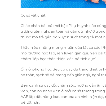
Cơ sở vật chất
Chắc chắn bất cứ mỗi bậc Phụ huynh nào cũng
trường tiện nghi, an toàn và gần gũi như ở trong
thuộc mà trẻ gắn bó xuyên suốt trong cả một n
Thấu hiểu những mong muốn của tất cả các P
môi trường học tập, rèn luyện gần gũi, hiện đại
châm “lớp học thân thiện, các bé tích cực”.
Ở mỗi phòng học đều có đầy đủ trang thiết bị hỗ
an toàn, sạch sẽ để mang đến giấc ngủ, nghỉ trư
Bên cạnh sự dạy dỗ, chăm sóc, hướng dẫn ân cần
viên, cán bộ nhân viên ở mỗi cơ sở trường tron
AAE lắp đặt hàng loạt camera an ninh hiện đại, 
bé tốt hơn.