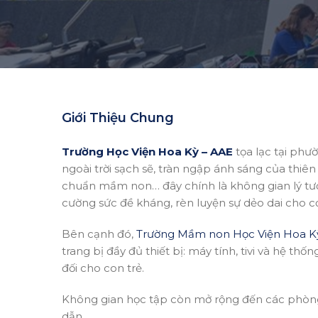
Giới Thiệu Chung
Trường Học Viện Hoa Kỳ – AAE
tọa lạc tại phư
ngoài trời sạch sẽ, tràn ngập ánh sáng của thiê
chuẩn mầm non… đây chính là không gian lý tưở
cường sức đề kháng, rèn luyện sự dẻo dai cho cơ
Bên cạnh đó,
Trường Mầm non Học Viện Hoa Kỳ
trang bị đầy đủ thiết bị: máy tính, tivi và hệ t
đối cho con trẻ.
Không gian học tập còn mở rộng đến các phòng 
dẫn…