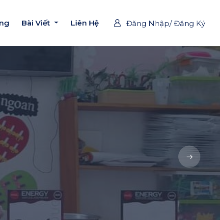
ờng
Bài Viết
Liên Hệ
Đăng Nhập/ Đăng Ký