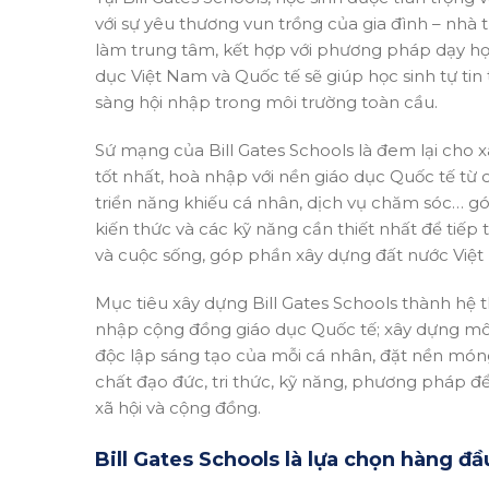
với sự yêu thương vun trồng của gia đình – nhà 
làm trung tâm, kết hợp với phương pháp dạy học
dục Việt Nam và Quốc tế sẽ giúp học sinh tự tin
sàng hội nhập trong môi trường toàn cầu.
Sứ mạng của Bill Gates Schools là đem lại cho xã
tốt nhất, hoà nhập với nền giáo dục Quốc tế từ 
triển năng khiếu cá nhân, dịch vụ chăm sóc… góp
kiến thức và các kỹ năng cần thiết nhất để tiếp t
và cuộc sống, góp phần xây dựng đất nước Việ
Mục tiêu xây dựng Bill Gates Schools thành hệ 
nhập cộng đồng giáo dục Quốc tế; xây dựng môi t
độc lập sáng tạo của mỗi cá nhân, đặt nền món
chất đạo đức, tri thức, kỹ năng, phương pháp đ
xã hội và cộng đồng.
Bill Gates Schools là lựa chọn hàng đầ