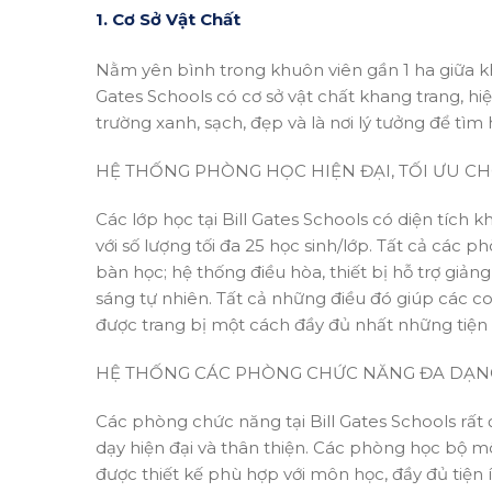
1. Cơ Sở Vật Chất
Nằm yên bình trong khuôn viên gần 1 ha giữa kh
Gates Schools có cơ sở vật chất khang trang, hi
trường xanh, sạch, đẹp và là nơi lý tưởng để tìm 
HỆ THỐNG PHÒNG HỌC HIỆN ĐẠI, TỐI ƯU C
Các lớp học tại Bill Gates Schools có diện tíc
với số lượng tối đa 25 học sinh/lớp. Tất cả các 
bàn học; hệ thống điều hòa, thiết bị hỗ trợ giản
sáng tự nhiên. Tất cả những điều đó giúp các co
được trang bị một cách đầy đủ nhất những tiện 
HỆ THỐNG CÁC PHÒNG CHỨC NĂNG ĐA DẠN
Các phòng chức năng tại Bill Gates Schools rất 
dạy hiện đại và thân thiện. Các phòng học bộ 
được thiết kế phù hợp với môn học, đầy đủ tiệ