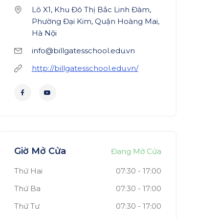
Lô X1, Khu Đô Thị Bắc Linh Đàm,
Phường Đại Kim, Quận Hoàng Mai,
Hà Nội
info@billgatesschool.edu.vn
http://billgatesschool.edu.vn/
Giờ Mở Cửa
Đang Mở Cửa
Thứ Hai
07:30
-
17:00
Thứ Ba
07:30
-
17:00
Thứ Tư
07:30
-
17:00