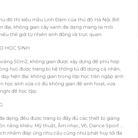
u đô thị kiểu mẫu Linh Đàm của thủ đô Hà Nội, Bill
ện đại, không gian cây xanh đa dạng mang lại môi
hiểu thế giới tự nhiên sinh động và trực quan.
HO HỌC SINH
h khoảng 50m2, không gian được xây dựng để phù hợp
phòng học được trang bị hệ thống tủ đồ dùng cá nhân,
g dạy hiện đại; không gian trong lớp học tràn ngập ánh
n học sinh vừa có đủ không gian để sinh hoạt, vừa
nghi để học tập.
G
đa dạng, đều được trang bị đầy đủ các thiết bị giảng
môn năng khiếu: Mỹ thuật, Âm nhạc, Võ, Dance Sport …
n ích nhằm đáp ứng nhu cầu cũng như phát huy tối đa