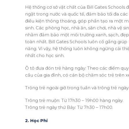
Hệ thống cơ sở vật chất của Bill Gates Schools
ngặt trong nước và quốc tế, đảm bảo tối đa các 
điều kiện thông thoáng, góp phần tạo ra một mô
sinh. Các phòng học, nhà ăn, sân chơi, nhà vệ si
nhằm đảm bảo một môi trường xanh, sạch, đẹp ch
toàn nhất. Bill Gates Schools luôn cố gắng giúp h
năng. Vì vậy, hệ thống luôn không ngừng cải thi
nhất cho học sinh.
Ô tô đư­a đón trẻ hàng ngày: Theo các điểm quy 
cầu của gia đình, có cán bộ chăm sóc trẻ trên x
Trông trẻ ngoài giờ trong tuần và trông trẻ ngà
Trông trẻ muộn: Từ 17h30 – 19h00 hàng ngày.
Trông trẻ ngày thứ Bảy: Từ 7h30 – 17h00.
2. Học Phí