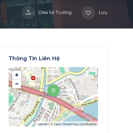
Chia Sẻ Trường
Lưu
Thông Tin Liên Hệ
+
−
| ©
contributors
Leaflet
OpenStreetMap