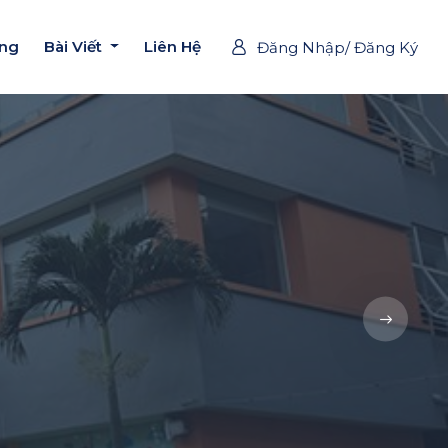
ờng
Bài Viết
Liên Hệ
Đăng Nhập/ Đăng Ký