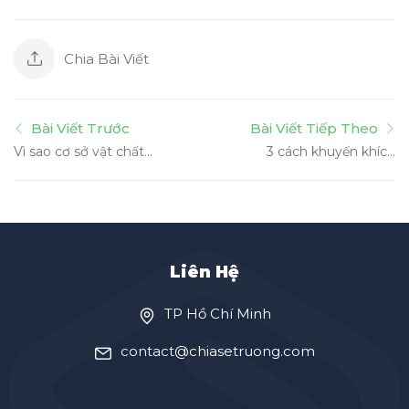
Chia Bài Viết
Bài Viết Trước
Bài Viết Tiếp Theo
Vì sao cơ sở vật chất
3 cách khuyến khích
lại đóng vai trò quan
trẻ nuôi dưỡng LÒNG
trọng khi ba mẹ chọn
TỬ TẾ
trường cho trẻ?
Liên Hệ
TP Hồ Chí Minh
contact@chiasetruong.com