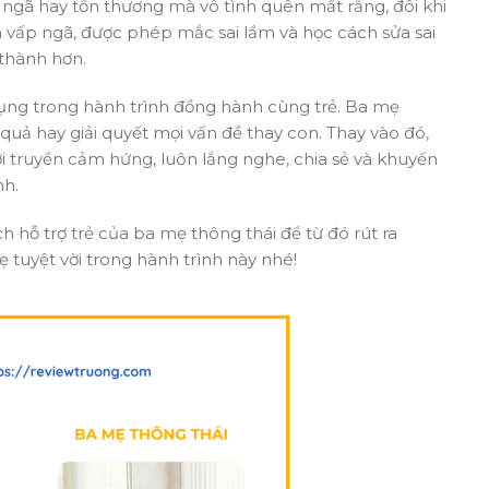
 ngã hay tổn thương mà vô tình quên mất rằng, đôi khi
n vấp ngã, được phép mắc sai lầm và học cách sửa sai
 thành hơn.
ụng trong hành trình đồng hành cùng trẻ. Ba mẹ
quả hay giải quyết mọi vấn đề thay con. Thay vào đó,
i truyền cảm hứng, luôn lắng nghe, chia sẻ và khuyến
nh.
 hỗ trợ trẻ của ba mẹ thông thái để từ đó rút ra
 tuyệt vời trong hành trình này nhé!