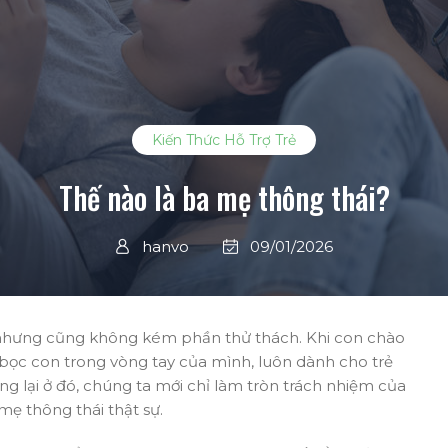
Kiến Thức Hỗ Trợ Trẻ
Thế nào là ba mẹ thông thái?
hanvo
09/01/2026
g nhưng cũng không kém phần thử thách. Khi con chào
ọc con trong vòng tay của mình, luôn dành cho trẻ
g lại ở đó, chúng ta mới chỉ làm tròn trách nhiệm của
ẹ thông thái thật sự.