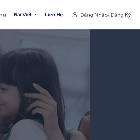
ờng
Bài Viết
Liên Hệ
Đăng Nhập/ Đăng Ký