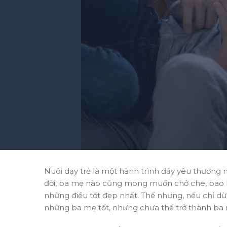
Nuôi dạy trẻ là một hành trình đầy yêu thươn
đời, ba mẹ nào cũng mong muốn chở che, bao b
những điều tốt đẹp nhất. Thế nhưng, nếu chỉ dừn
những ba mẹ tốt, nhưng chưa thể trở thành ba m