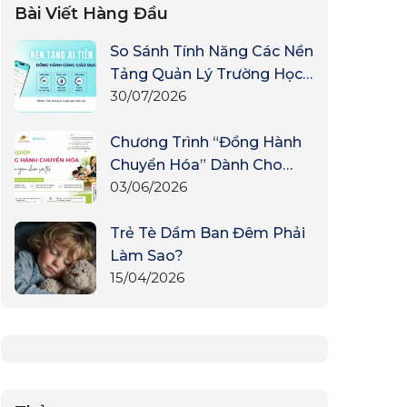
Bài Viết Hàng Đầu
So Sánh Tính Năng Các Nền
Tảng Quản Lý Trường Học:
30/07/2026
TOMIA Dẫn Đầu Cuộc Đua
Công Nghệ Giáo Dục Mầm
Non
Chương Trình “Đồng Hành
Chuyển Hóa” Dành Cho
03/06/2026
Người Chăm Sóc Trẻ
Trẻ Tè Dầm Ban Đêm Phải
Làm Sao?
15/04/2026