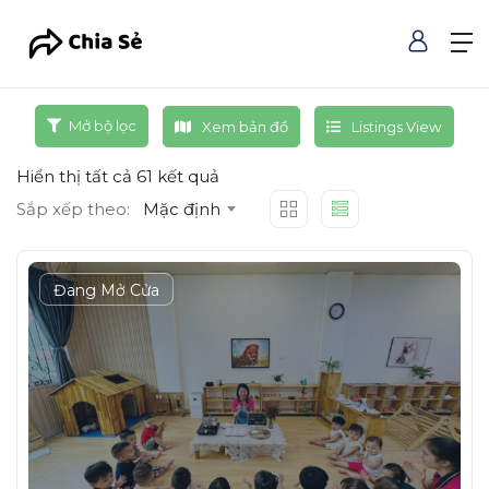
Mở bộ lọc
Xem bản đồ
Listings View
Hiển thị tất cả 61 kết quả
Sắp xếp theo:
Mặc định
Đang Mở Cửa